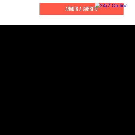
CITIZEN
CITIZEN
Reloj Citizen Para Hombre
Reloj Hombre Citiz
Promaster JW0125-00E
AT2447-01E
S/
2199
.
00
S/
1279
.
00
S/
4399
.
00
S/
3199
.
00
CANALES DE ATENCIÓN
Comercial:
consultas@drasac.com.pe
Servicio Técnico: