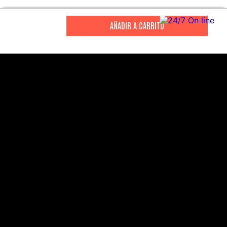
CITIZEN
CITIZEN
Reloj Citizen Para Hombre
Reloj Hombre Citiz
Promaster JW0125-00E
AT2447-01E
S/
2199
.
00
S/
1279
.
00
S/
4399
.
00
S/
3199
.
00
CANALES DE ATENCIÓN
Comercial:
consultas@drasac.com.pe
Servicio Técnico: