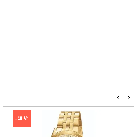
40 %
-