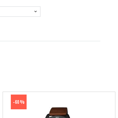
60 %
-