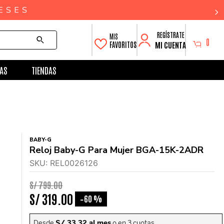
0
MI CUENTA
FAVORITOS
AS
TIENDAS
BABY-G
Reloj Baby-G Para Mujer BGA-15K-2ADR
SKU
:
REL0026126
S/
799
.
00
S/
319
.
00
60 %
-