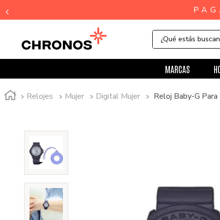
¿Qué estás busca
MARCAS
H
Relojes
Mujer
Digital Mujer
Reloj Baby-G Par