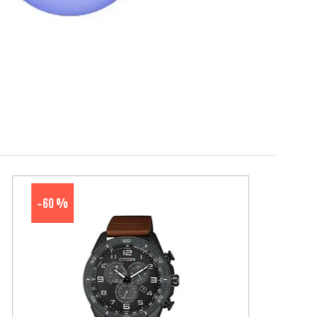
60 %
-