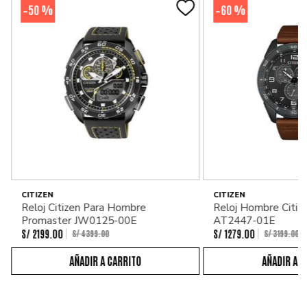
50 %
60 %
-
-
CITIZEN
CITIZEN
Reloj Citizen Para Hombre
Reloj Hombre Citiz
Promaster JW0125-00E
AT2447-01E
S/
2199
.
00
S/
1279
.
00
S/
4399
.
00
S/
3199
.
00