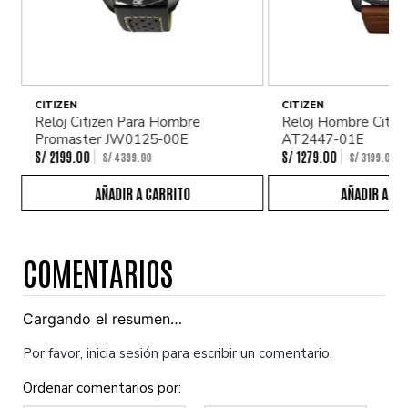
CITIZEN
CITIZEN
Reloj Citizen Para Hombre
Reloj Hombre Citiz
Promaster JW0125-00E
AT2447-01E
S/
2199
.
00
S/
1279
.
00
S/
4399
.
00
S/
3199
.
00
COMENTARIOS
Cargando el resumen…
Por favor, inicia sesión para escribir un comentario.