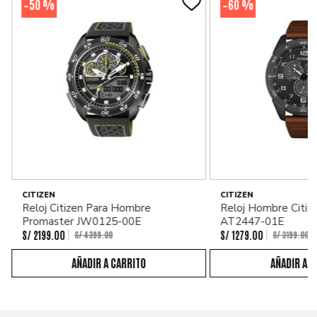
50 %
60 %
-
-
CITIZEN
CITIZEN
Reloj Citizen Para Hombre
Reloj Hombre Citiz
Promaster JW0125-00E
AT2447-01E
S/
2199
.
00
S/
1279
.
00
S/
4399
.
00
S/
3199
.
00