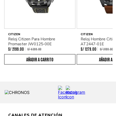
CITIZEN
CITIZEN
Reloj Citizen Para Hombre
Reloj Hombre Citiz
Promaster JW0125-00E
AT2447-01E
S/
2199
.
00
S/
1279
.
00
S/
4399
.
00
S/
3199
.
00
CANALES DE ATENCIÓN