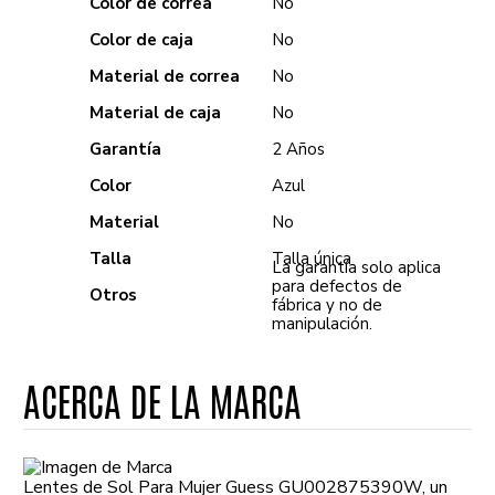
Color de correa
No
Color de caja
No
Material de correa
No
Material de caja
No
Garantía
2 Años
Color
Azul
Material
No
Talla
Talla única
La garantía solo aplica
para defectos de
Otros
fábrica y no de
manipulación.
ACERCA DE LA MARCA
Lentes de Sol Para Mujer Guess GU002875390W, un