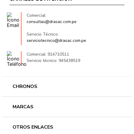
Comercial:
consultas@drasac.com.pe
Servicio Técnico:
serviciotecnico@drasac.com.pe
Comercial: 914710511
Servicio técnico: 945438519
CHRONOS
Mujer
MARCAS
Hombre
Novedades
Ferragamo
OTROS ENLACES
Ofertas
Versace