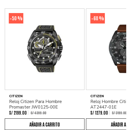
50 %
60 %
-
-
CITIZEN
CITIZEN
Reloj Citizen Para Hombre
Reloj Hombre Citiz
Promaster JW0125-00E
AT2447-01E
S/
2199
.
00
S/
1279
.
00
S/
4399
.
00
S/
3199
.
00