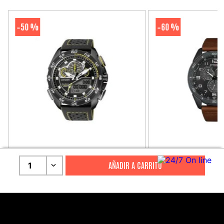
50 %
60 %
-
-
CITIZEN
CITIZEN
1
Reloj Citizen Para Hombre
Reloj Hombre Citiz
Promaster JW0125-00E
AT2447-01E
S/
2199
.
00
S/
1279
.
00
S/
4399
.
00
S/
3199
.
00