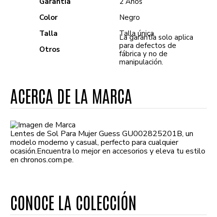
Garantía
2 Años
Color
Negro
Talla
Talla única
La garantía solo aplica
para defectos de
Otros
fábrica y no de
manipulación.
ACERCA DE LA MARCA
Lentes de Sol Para Mujer Guess GU002825201B, un
modelo moderno y casual, perfecto para cualquier
ocasión.Encuentra lo mejor en accesorios y eleva tu estilo
en chronos.com.pe.
CONOCE LA COLECCIÓN