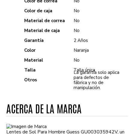
Color de correa
No
Color de caja
No
Material de correa
No
Material de caja
No
Garantía
2 Años
Color
Naranja
Material
No
Talla
Talla única
La garantía solo aplica
para defectos de
Otros
fábrica y no de
manipulación.
ACERCA DE LA MARCA
Lentes de Sol Para Hombre Guess GU003035942V, un