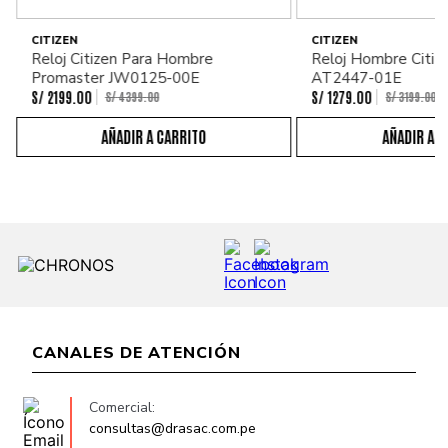
CITIZEN
CITIZEN
Reloj Citizen Para Hombre
Reloj Hombre Citiz
Promaster JW0125-00E
AT2447-01E
S/
2199
.
00
S/
1279
.
00
S/
4399
.
00
S/
3199
.
00
CANALES DE ATENCIÓN
Comercial:
consultas@drasac.com.pe