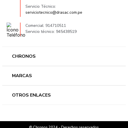
Servicio Técnico:
serviciotecnico@drasac.com.pe
Comercial: 914710511
Servicio técnico: 945438519
CHRONOS
Mujer
MARCAS
Hombre
Novedades
Ferragamo
OTROS ENLACES
Ofertas
Versace
Accesorios
Accutron
Preguntas frecuentes
Nosotros
Guess
Términos y condiciones
Contáctanos
Casio
© Chronos 2024 - Derechos reservados