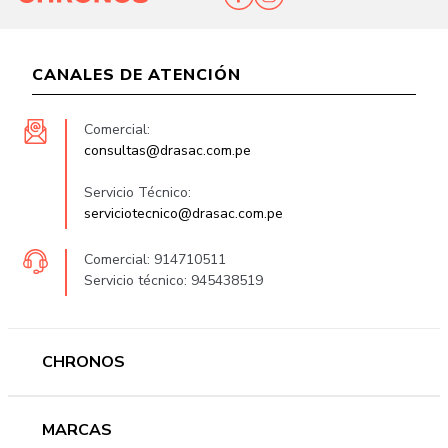
CANALES DE ATENCIÓN
Comercial:
consultas@drasac.com.pe
Servicio Técnico:
serviciotecnico@drasac.com.pe
Comercial: 914710511
Servicio técnico: 945438519
CHRONOS
Mujer
MARCAS
Hombre