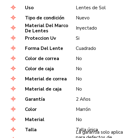
Uso
Lentes de Sol
Tipo de condición
Nuevo
Material Del Marco
Inyectado
De Lentes
Proteccion Uv
Si
Forma Del Lente
Cuadrado
Color de correa
No
Color de caja
No
Material de correa
No
Material de caja
No
Garantía
2 Años
Color
Marrón
Material
No
Talla
Talla única
La garantía solo aplica
para defectos de