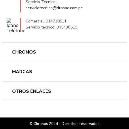
Servicio Técnico:
serviciotecnico@drasac.com.pe
Comercial: 914710511
Servicio técnico: 945438519
CHRONOS
Mujer
MARCAS
Hombre
Novedades
Ferragamo
OTROS ENLACES
Ofertas
Versace
Accesorios
Accutron
Preguntas frecuentes
Nosotros
Guess
Términos y condiciones
Contáctanos
Casio
© Chronos 2024 - Derechos reservados
Cambios y devoluciones