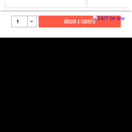
CITIZEN
CITIZEN
Reloj Citizen Para Hombre
Reloj Hombre Citiz
1
Promaster JW0125-00E
AT2447-01E
S/
2199
.
00
S/
1279
.
00
S/
4399
.
00
S/
3199
.
00
CANALES DE ATENCIÓN
Comercial:
consultas@drasac.com.pe