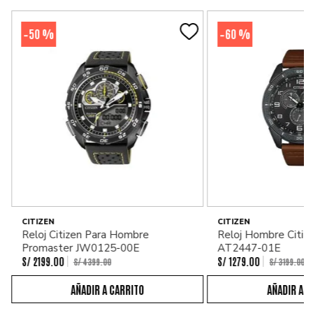
50 %
60 %
-
-
CITIZEN
CITIZEN
Reloj Citizen Para Hombre
Reloj Hombre Citiz
Promaster JW0125-00E
AT2447-01E
S/
2199
.
00
S/
1279
.
00
S/
4399
.
00
S/
3199
.
00