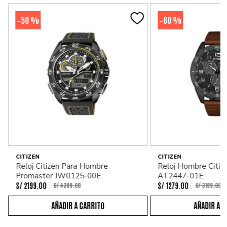
50 %
60 %
-
-
CITIZEN
CITIZEN
Reloj Citizen Para Hombre
Reloj Hombre Citiz
Promaster JW0125-00E
AT2447-01E
S/
2199
.
00
S/
1279
.
00
S/
4399
.
00
S/
3199
.
00