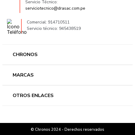
Servicio Técnico:
serviciotecnico@drasac.com.pe
Comercial: 914710511
Servicio técnico: 945438519
CHRONOS
Mujer
MARCAS
Hombre
Novedades
Ferragamo
OTROS ENLACES
Ofertas
Versace
Accesorios
Accutron
Preguntas frecuentes
Nosotros
Guess
Términos y condiciones
Contáctanos
Casio
© Chronos 2024 - Derechos reservados
Cambios y devoluciones