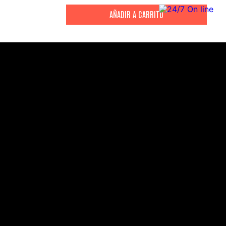
CITIZEN
CITIZEN
Reloj Citizen Para Hombre
Reloj Hombre Citiz
Promaster JW0125-00E
AT2447-01E
S/
2199
.
00
S/
1279
.
00
S/
4399
.
00
S/
3199
.
00
CANALES DE ATENCIÓN
Comercial:
consultas@drasac.com.pe
Servicio Técnico: