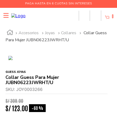
0
Accesorios
Joyas
Collares
Collar Guess
Para Mujer JUBN06223JWRHT/U
GUESS JOYAS
Collar Guess Para Mujer
JUBN06223JWRHT/U
SKU
:
JOY0003266
S/
308
.
00
S/
123
.
00
60 %
-