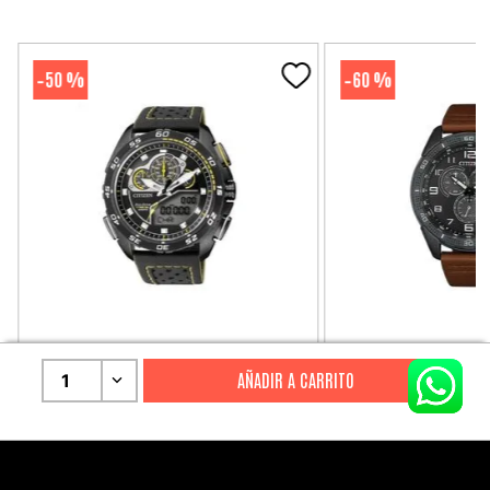
50 %
60 %
-
-
CITIZEN
CITIZEN
1
Reloj Citizen Para Hombre
Reloj Hombre Citiz
Promaster JW0125-00E
AT2447-01E
S/
2199
.
00
S/
1279
.
00
S/
4399
.
00
S/
3199
.
00