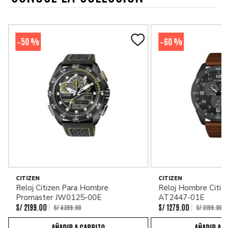
50 %
60 %
-
-
CITIZEN
CITIZEN
Reloj Citizen Para Hombre
Reloj Hombre Citiz
Promaster JW0125-00E
AT2447-01E
S/
2199
.
00
S/
1279
.
00
S/
4399
.
00
S/
3199
.
00