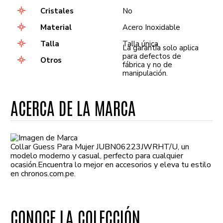
Cristales
No
Material
Acero Inoxidable
Talla
Talla única
La garantía solo aplica
para defectos de
Otros
fábrica y no de
manipulación.
ACERCA DE LA MARCA
Collar Guess Para Mujer JUBN06223JWRHT/U, un
modelo moderno y casual, perfecto para cualquier
ocasión.Encuentra lo mejor en accesorios y eleva tu estilo
en chronos.com.pe.
CONOCE LA COLECCIÓN