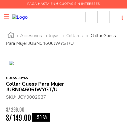
0
Accesorios
Joyas
Collares
Collar Guess
Para Mujer JUBN04606JWYGT/U
GUESS JOYAS
Collar Guess Para Mujer
JUBN04606JWYGT/U
SKU
:
JOY0002937
S/
299
.
00
S/
149
.
00
50 %
-