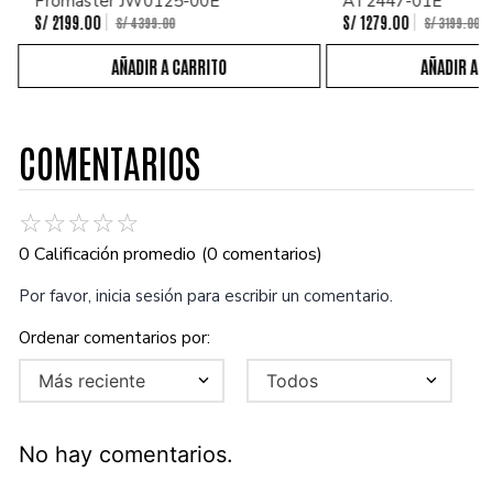
Promaster JW0125-00E
AT2447-01E
S/
2199
.
00
S/
1279
.
00
S/
4399
.
00
S/
3199
.
00
COMENTARIOS
☆
☆
☆
☆
☆
0 Calificación promedio
(0 comentarios)
Por favor, inicia sesión para escribir un comentario.
Más reciente
Todos
No hay comentarios.