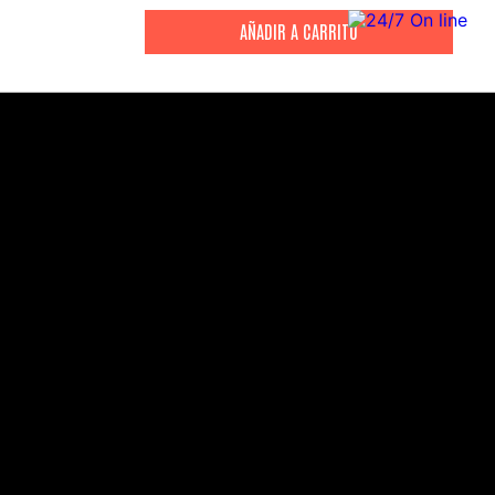
CITIZEN
CITIZEN
Reloj Citizen Para Hombre
Reloj Hombre Citiz
Promaster JW0125-00E
AT2447-01E
S/
2199
.
00
S/
1279
.
00
S/
4399
.
00
S/
3199
.
00
CANALES DE ATENCIÓN
Comercial:
consultas@drasac.com.pe
Servicio Técnico: