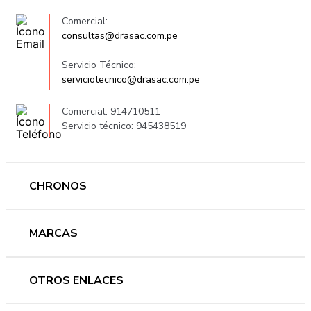
Comercial:
consultas@drasac.com.pe
Servicio Técnico:
serviciotecnico@drasac.com.pe
Comercial: 914710511
Servicio técnico: 945438519
CHRONOS
Mujer
MARCAS
Hombre
Novedades
Ferragamo
OTROS ENLACES
Ofertas
Versace
Accesorios
Accutron