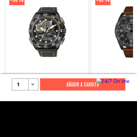
-
-
CITIZEN
CITIZEN
1
Reloj Citizen Para Hombre
Reloj Hombre Citiz
Promaster JW0125-00E
AT2447-01E
S/
2199
.
00
S/
1279
.
00
S/
4399
.
00
S/
3199
.
00