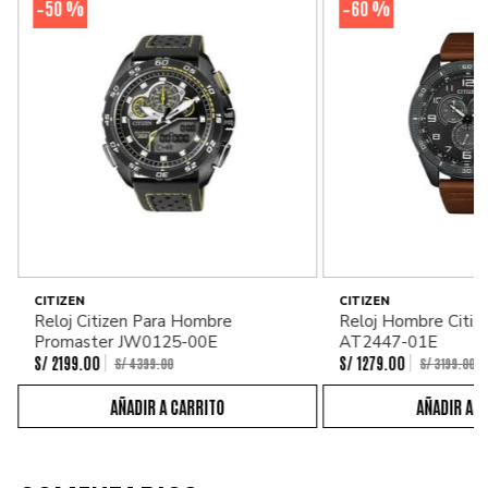
50 %
60 %
-
-
CITIZEN
CITIZEN
Reloj Citizen Para Hombre
Reloj Hombre Citiz
Promaster JW0125-00E
AT2447-01E
S/
2199
.
00
S/
1279
.
00
S/
4399
.
00
S/
3199
.
00