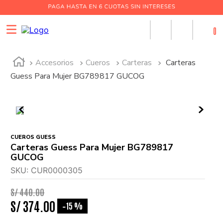
0
Accesorios
Cueros
Carteras
Carteras
Guess Para Mujer BG789817 GUCOG
CUEROS GUESS
Carteras Guess Para Mujer BG789817
GUCOG
SKU
:
CUR0000305
S/
440
.
00
S/
374
.
00
15 %
-