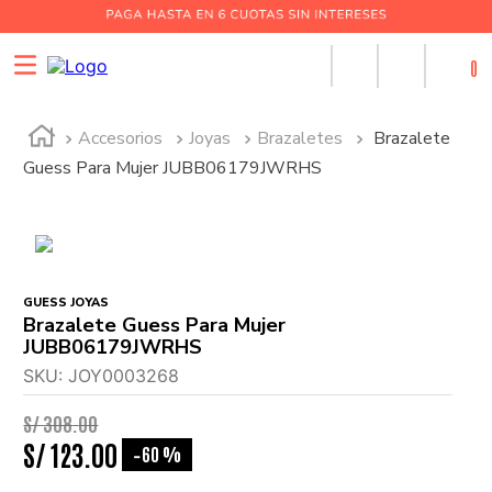
0
Accesorios
Joyas
Brazaletes
Brazalete
Guess Para Mujer JUBB06179JWRHS
GUESS JOYAS
Brazalete Guess Para Mujer
JUBB06179JWRHS
SKU
:
JOY0003268
S/
308
.
00
S/
123
.
00
60 %
-