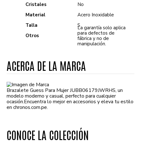
Cristales
No
Material
Acero Inoxidable
Talla
S
La garantía solo aplica
para defectos de
Otros
fábrica y no de
manipulación.
ACERCA DE LA MARCA
Brazalete Guess Para Mujer JUBB06179JWRHS, un
modelo moderno y casual, perfecto para cualquier
ocasión.Encuentra lo mejor en accesorios y eleva tu estilo
en chronos.com.pe.
CONOCE LA COLECCIÓN