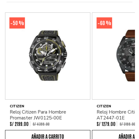
50 %
60 %
-
-
CITIZEN
CITIZEN
Reloj Citizen Para Hombre
Reloj Hombre Citiz
Promaster JW0125-00E
AT2447-01E
S/
2199
.
00
S/
1279
.
00
S/
4399
.
00
S/
3199
.
00