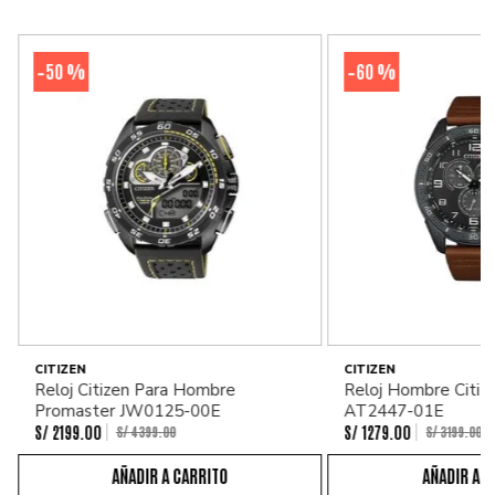
50 %
60 %
-
-
CITIZEN
CITIZEN
Reloj Citizen Para Hombre
Reloj Hombre Citiz
Promaster JW0125-00E
AT2447-01E
S/
2199
.
00
S/
1279
.
00
S/
4399
.
00
S/
3199
.
00