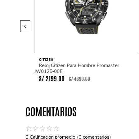
CITIZEN
Reloj Citizen Para Hombre Promaster
JW0125-00E
S/
2199
.
00
S/
4399
.
00
COMENTARIOS
☆
☆
☆
☆
☆
0 Calificación promedio
(0 comentarios)