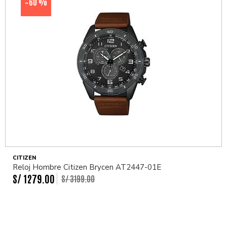
60 %
-
CITIZEN
Reloj Hombre Citizen Brycen AT2447-01E
S/
1279
.
00
S/
3199
.
00