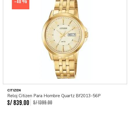
40 %
-
CITIZEN
Reloj Citizen Para Hombre Quartz Bf2013-56P
S/
839
.
00
S/
1399
.
00