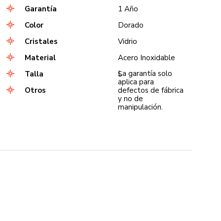
Garantía
1 Año
Color
Dorado
Cristales
Vidrio
Material
Acero Inoxidable
La garantía solo
Talla
S
aplica para
Otros
defectos de fábrica
y no de
manipulación.