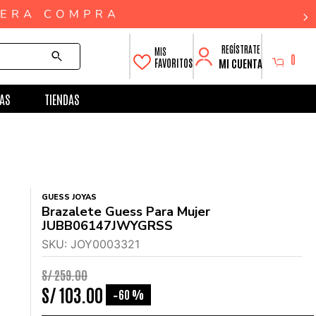
0
MI CUENTA
FAVORITOS
AS
TIENDAS
GUESS JOYAS
Brazalete Guess Para Mujer
JUBB06147JWYGRSS
SKU
:
JOY0003321
S/
259
.
00
S/
103
.
00
60 %
-