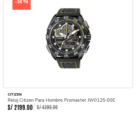
50 %
-
CITIZEN
Reloj Citizen Para Hombre Promaster JW0125-00E
S/
2199
.
00
S/
4399
.
00