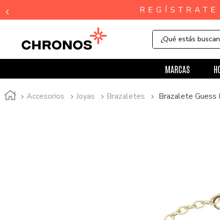
¿Qué estás busca
MARCAS
H
Accesorios
Joyas
Brazaletes
Brazalete Gues