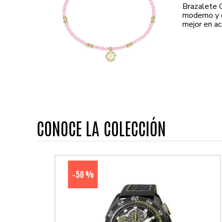
Brazalete
moderno y c
mejor en ac
CONOCE LA COLECCIÓN
50 %
-