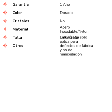
Garantía
1 Año
Color
Dorado
Cristales
No
Acero
Material
Inoxidable/Nylon
La garantía solo
Talla
Talla única
aplica para
Otros
defectos de fábrica
y no de
manipulación.