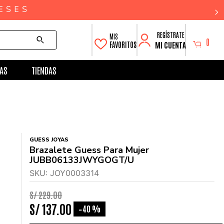
0
MI CUENTA
FAVORITOS
AS
TIENDAS
GUESS JOYAS
Brazalete Guess Para Mujer
JUBB06133JWYGOGT/U
SKU
:
JOY0003314
S/
229
.
00
S/
137
.
00
40 %
-