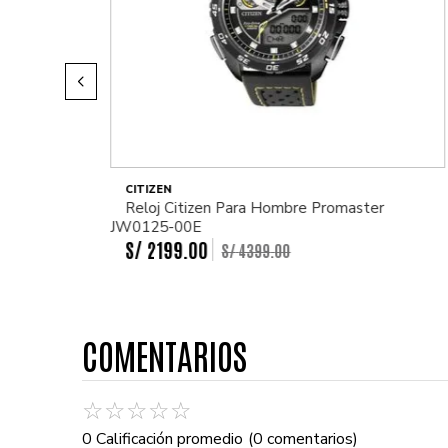
CITIZEN
Reloj Citizen Para Hombre Promaster
JW0125-00E
S/
2199
.
00
S/
4399
.
00
COMENTARIOS
☆
☆
☆
☆
☆
0 Calificación promedio
(0 comentarios)