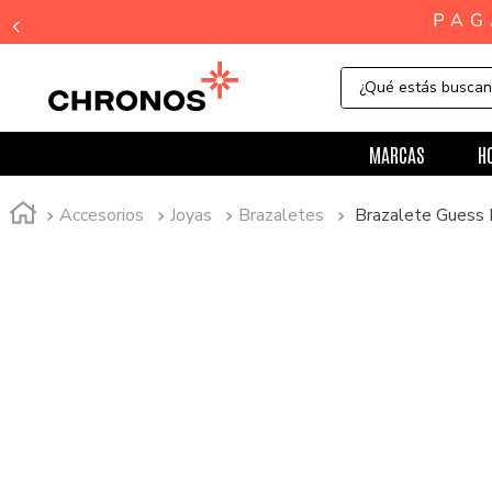
¿Qué estás busca
MARCAS
H
Accesorios
Joyas
Brazaletes
Brazalete Gues