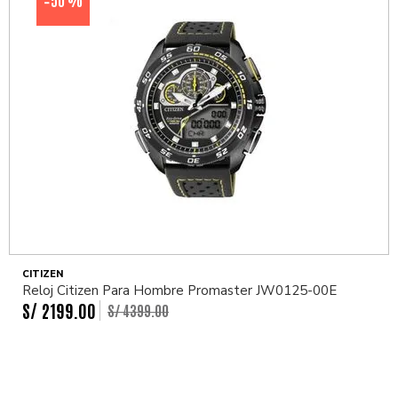
-
CITIZEN
Reloj Citizen Para Hombre Promaster JW0125-00E
S/
2199
.
00
S/
4399
.
00