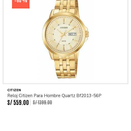
-
CITIZEN
Reloj Citizen Para Hombre Quartz Bf2013-56P
S/
559
.
00
S/
1399
.
00