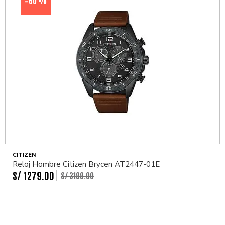
-
CITIZEN
Reloj Hombre Citizen Brycen AT2447-01E
S/
1279
.
00
S/
3199
.
00