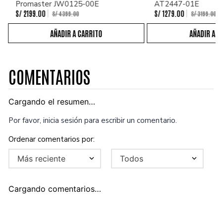
Promaster JW0125-00E
AT2447-01E
S/
2199
.
00
S/
1279
.
00
S/
4399
.
00
S/
3199
.
00
COMENTARIOS
Cargando el resumen…
Por favor, inicia sesión para escribir un comentario.
Más reciente
Todos
Cargando comentarios…