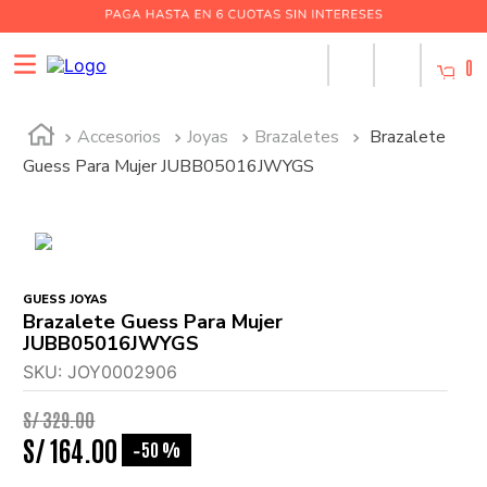
0
Accesorios
Joyas
Brazaletes
Brazalete
Guess Para Mujer JUBB05016JWYGS
GUESS JOYAS
Brazalete Guess Para Mujer
JUBB05016JWYGS
SKU
:
JOY0002906
S/
329
.
00
S/
164
.
00
50 %
-