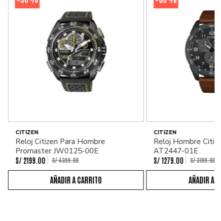
-
-
CITIZEN
CITIZEN
Reloj Citizen Para Hombre
Reloj Hombre Citiz
Promaster JW0125-00E
AT2447-01E
S/
2199
.
00
S/
1279
.
00
S/
4399
.
00
S/
3199
.
00