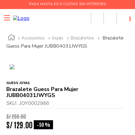
0
Accesorios
Joyas
Brazaletes
Brazalete
Guess Para Mujer JUBB04031JWYGS
GUESS JOYAS
Brazalete Guess Para Mujer
JUBB04031JWYGS
SKU
:
JOY0002986
S/
259
.
00
S/
129
.
00
50 %
-