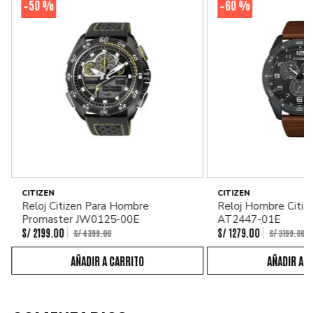
50 %
60 %
-
-
CITIZEN
CITIZEN
Reloj Citizen Para Hombre
Reloj Hombre Citiz
Promaster JW0125-00E
AT2447-01E
S/
2199
.
00
S/
1279
.
00
S/
4399
.
00
S/
3199
.
00