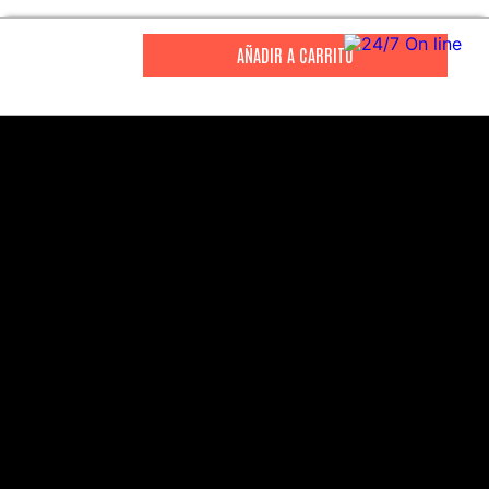
CITIZEN
CITIZEN
Reloj Citizen Para Hombre
Reloj Hombre Citiz
Promaster JW0125-00E
AT2447-01E
S/
2199
.
00
S/
1279
.
00
S/
4399
.
00
S/
3199
.
00
CANALES DE ATENCIÓN
Comercial:
consultas@drasac.com.pe
Servicio Técnico: