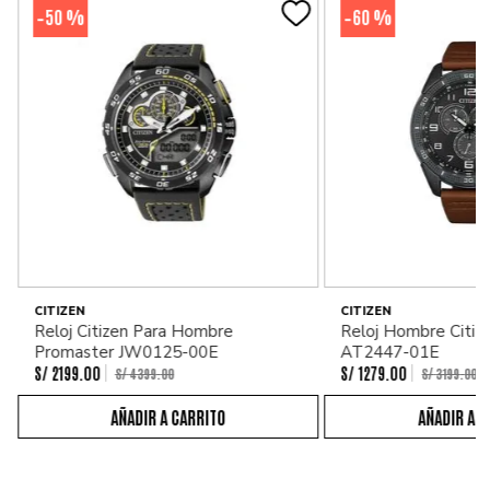
50 %
60 %
-
-
CITIZEN
CITIZEN
Reloj Citizen Para Hombre
Reloj Hombre Citiz
Promaster JW0125-00E
AT2447-01E
S/
2199
.
00
S/
1279
.
00
S/
4399
.
00
S/
3199
.
00