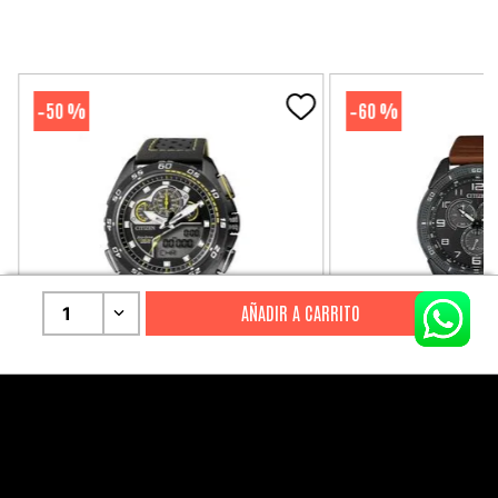
50 %
60 %
-
-
1
CITIZEN
CITIZEN
Reloj Citizen Para Hombre
Reloj Hombre Citiz
Promaster JW0125-00E
AT2447-01E
S/
2199
.
00
S/
1279
.
00
S/
4399
.
00
S/
3199
.
00