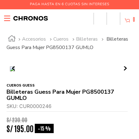
0
Accesorios
Cueros
Billeteras
Billeteras
Guess Para Mujer PG8500137 GUMLO
CUEROS GUESS
Billeteras Guess Para Mujer PG8500137
GUMLO
SKU
:
CUR0000246
S/
230
.
00
S/
195
.
00
15 %
-