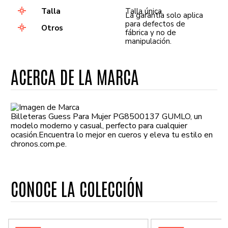
Talla
Talla única
La garantía solo aplica
para defectos de
Otros
fábrica y no de
manipulación.
ACERCA DE LA MARCA
Billeteras Guess Para Mujer PG8500137 GUMLO, un
modelo moderno y casual, perfecto para cualquier
ocasión.Encuentra lo mejor en cueros y eleva tu estilo en
chronos.com.pe.
CONOCE LA COLECCIÓN