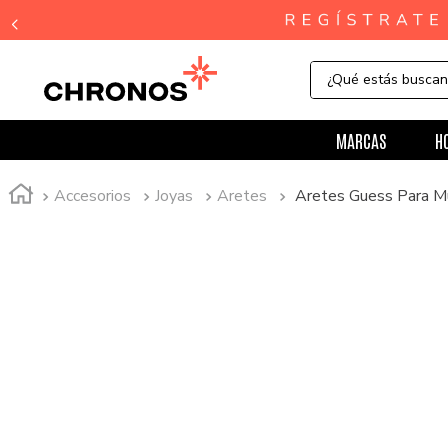
¿Qué estás busca
MARCAS
H
Accesorios
Joyas
Aretes
Aretes Guess Para