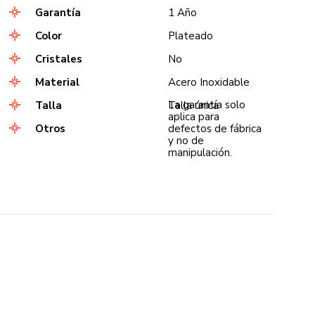
Garantía
1 Año
Color
Plateado
Cristales
No
Material
Acero Inoxidable
La garantía solo
Talla
Talla única
aplica para
Otros
defectos de fábrica
y no de
manipulación.