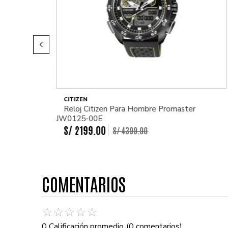
CITIZEN
Reloj Citizen Para Hombre Promaster
JW0125-00E
S/
2199
.
00
S/
4399
.
00
COMENTARIOS
☆
☆
☆
☆
☆
0 Calificación promedio
(0 comentarios)