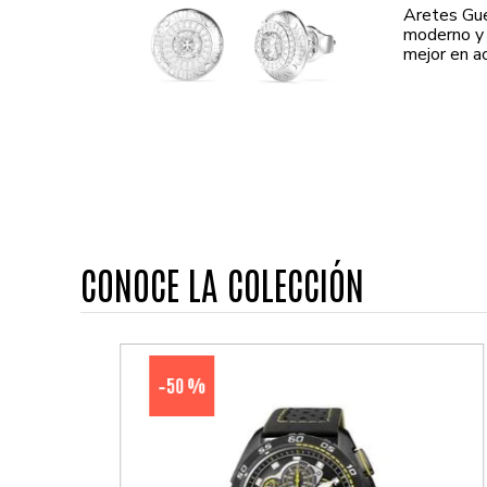
Aretes Gu
moderno y c
mejor en ac
CONOCE LA COLECCIÓN
50 %
-