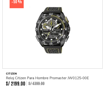
50 %
-
CITIZEN
Reloj Citizen Para Hombre Promaster JW0125-00E
S/
2199
.
00
S/
4399
.
00