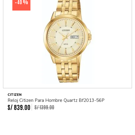
40 %
-
CITIZEN
Reloj Citizen Para Hombre Quartz Bf2013-56P
S/
839
.
00
S/
1399
.
00