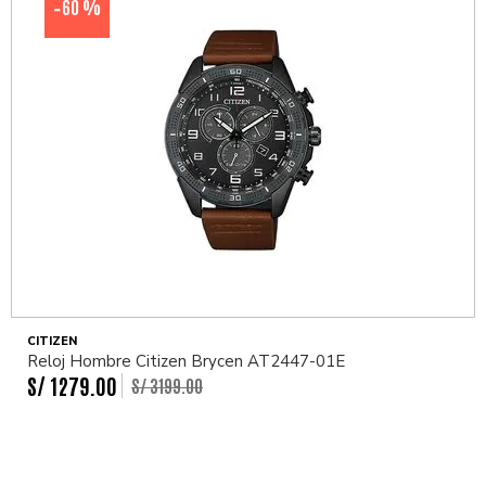
60 %
-
CITIZEN
Reloj Hombre Citizen Brycen AT2447-01E
S/
1279
.
00
S/
3199
.
00