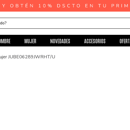
ndo?
OMBRE
MUJER
NOVEDADES
ACCESORIOS
OFERT
 Mujer JUBE06289JWRHT/U