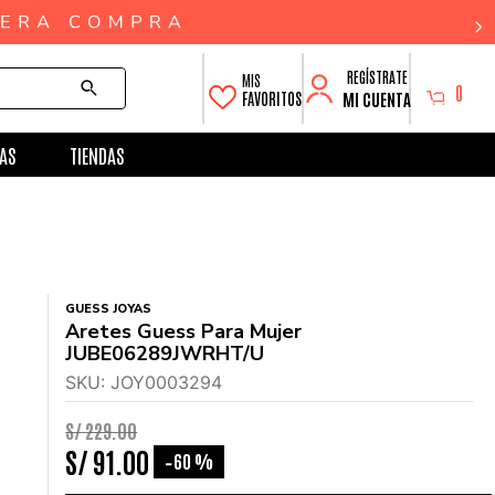
0
MI CUENTA
FAVORITOS
AS
TIENDAS
GUESS JOYAS
Aretes Guess Para Mujer
JUBE06289JWRHT/U
SKU
:
JOY0003294
S/
229
.
00
S/
91
.
00
60 %
-