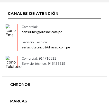
CANALES DE ATENCIÓN
Comercial:
consultas@drasac.com.pe
Servicio Técnico:
serviciotecnico@drasac.com.pe
Comercial: 914710511
Servicio técnico: 945438519
CHRONOS
Mujer
MARCAS
Hombre