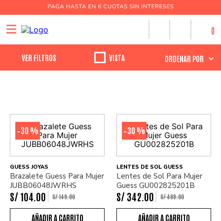
0
30 %
30 %
-
-
GUESS JOYAS
LENTES DE SOL GUESS
Brazalete Guess Para Mujer
Lentes de Sol Para Mujer
JUBB06048JWRHS
Guess GU002825201B
S/
104
.
00
S/
342
.
00
S/
149
.
00
S/
489
.
00