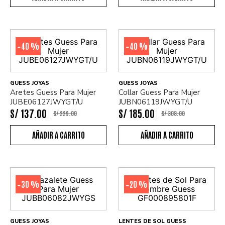
40 %
40 %
-
-
GUESS JOYAS
GUESS JOYAS
Aretes Guess Para Mujer
Collar Guess Para Mujer
JUBE06127JWYGT/U
JUBN06119JWYGT/U
S/
137
.
00
S/
185
.
00
S/
229
.
00
S/
308
.
00
30 %
20 %
-
-
GUESS JOYAS
LENTES DE SOL GUESS