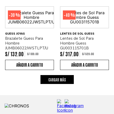
30 %
40 %
-
-
GUESS JOYAS
LENTES DE SOL GUESS
Brazalete Guess Para
Lentes de Sol Para
Hombre
Hombre Guess
JUMB06022JWSTLPT/U
GU003115701B
S/
132
.
00
S/
317
.
00
S/
189
.
00
S/
529
.
00