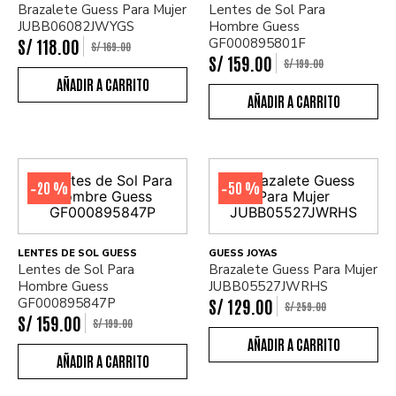
Brazalete Guess Para Mujer
Lentes de Sol Para
JUBB06082JWYGS
Hombre Guess
S/
118
.
00
GF000895801F
S/
169
.
00
S/
159
.
00
S/
199
.
00
20 %
50 %
-
-
LENTES DE SOL GUESS
GUESS JOYAS
Lentes de Sol Para
Brazalete Guess Para Mujer
Hombre Guess
JUBB05527JWRHS
GF000895847P
S/
129
.
00
S/
259
.
00
S/
159
.
00
S/
199
.
00