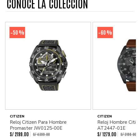
CONOCE LA COLECCIÓN
50 %
60 %
-
-
CITIZEN
CITIZEN
Reloj Citizen Para Hombre
Reloj Hombre Citiz
Promaster JW0125-00E
AT2447-01E
S/
2199
.
00
S/
1279
.
00
S/
4399
.
00
S/
3199
.
00