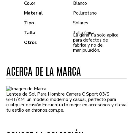
Color
Blanco
Material
Poliuretano
Tipo
Solares
Talla
Talla única
La garantía solo aplica
para defectos de
Otros
fábrica y no de
manipulación.
ACERCA DE LA MARCA
Lentes de Sol Para Hombre Carrera C Sport 03/S
6HT/KM, un modelo moderno y casual, perfecto para
cualquier ocasión.Encuentra lo mejor en accesorios y eleva
tu estilo en chronos.com.pe.