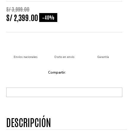
S/
3
,
999
.
00
S/
2
,
399
.
00
40%
-
Envíos nacionales
Dscto en envío
Garantía