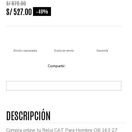
S/
879
.
00
S/
527
.
00
40%
-
Envíos nacionales
Dscto en envío
Garantía
Compra online tu Reloj CAT Para Hombre QB 163 27