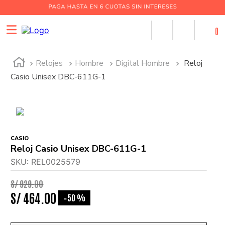
0
Relojes
Hombre
Digital Hombre
Reloj
Casio Unisex DBC-611G-1
CASIO
Reloj Casio Unisex DBC-611G-1
SKU
:
REL0025579
S/
929
.
00
S/
464
.
00
50 %
-