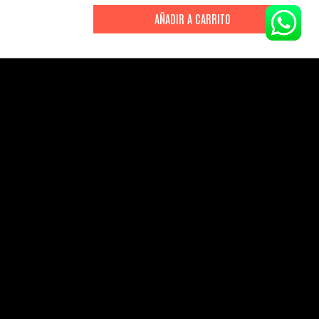
CITIZEN
CITIZEN
Reloj Citizen Para Hombre
Reloj Hombre Citiz
Promaster JW0125-00E
AT2447-01E
S/
2199
.
00
S/
1279
.
00
S/
4399
.
00
S/
3199
.
00
CANALES DE ATENCIÓN
Comercial:
consultas@drasac.com.pe
Servicio Técnico:
serviciotecnico@drasac.com.pe