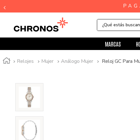
¿Qué estás busca
MARCAS
H
Relojes
Mujer
Análogo Mujer
Reloj GC Para M