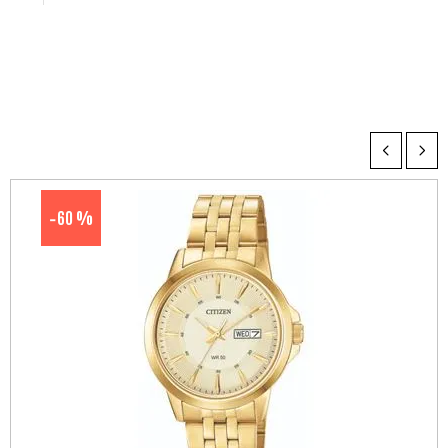
60 %
-