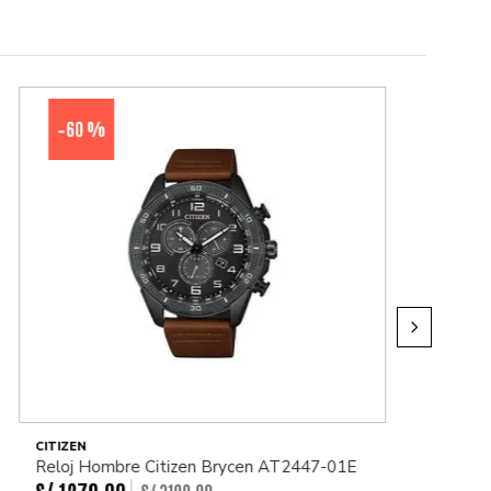
60 %
-
CITIZEN
Reloj Hombre Citizen Brycen AT2447-01E
S/
1279
.
00