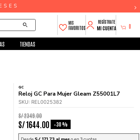
0
MI CUENTA
FAVORITOS
AS
TIENDAS
GC
Reloj GC Para Mujer Gleam Z55001L7
SKU
:
REL0025382
S/
2349
.
00
S/
1644
.
00
30 %
-