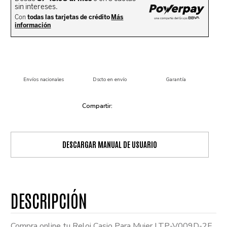
Envíos nacionales
Dscto en envío
Garantía
DESCARGAR MANUAL DE USUARIO
Compra online tu Reloj Casio Para Mujer LTP-V009D-2E.