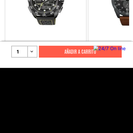
CITIZEN
CITIZEN
1
Reloj Citizen Para Hombre
Reloj Hombre Citiz
Promaster JW0125-00E
AT2447-01E
S/
2199
.
00
S/
1279
.
00
S/
4399
.
00
S/
3199
.
00