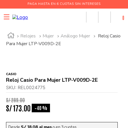
0
Relojes
Mujer
Análogo Mujer
Reloj Casio
Para Mujer LTP-V009D-2E
CASIO
Reloj Casio Para Mujer LTP-V009D-2E
SKU
:
REL0024775
S/
289
.
00
S/
173
.
00
40 %
-