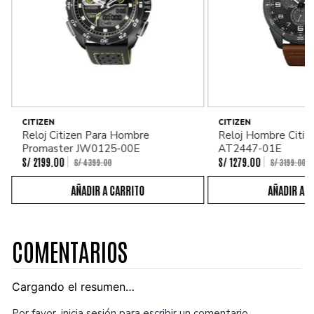
CITIZEN
CITIZEN
Reloj Citizen Para Hombre
Reloj Hombre Citiz
Promaster JW0125-00E
AT2447-01E
S/
2199
.
00
S/
1279
.
00
S/
4399
.
00
S/
3199
.
00
COMENTARIOS
Cargando el resumen…
Por favor, inicia sesión para escribir un comentario.