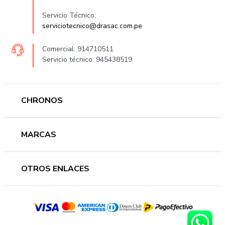
Servicio Técnico:
serviciotecnico@drasac.com.pe
Comercial: 914710511
Servicio técnico: 945438519
CHRONOS
Mujer
MARCAS
Hombre
Novedades
Ferragamo
OTROS ENLACES
Ofertas
Versace
Accesorios
Accutron
Preguntas frecuentes
Nosotros
Guess
Términos y condiciones
Contáctanos
Casio