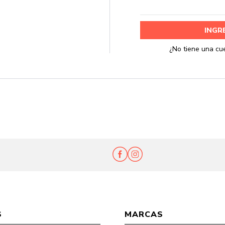
Ent
S
MARCAS