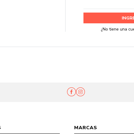
Ent
S
MARCAS