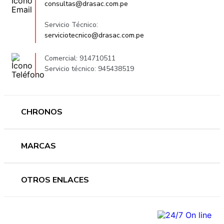
consultas@drasac.com.pe
Servicio Técnico:
serviciotecnico@drasac.com.pe
Comercial: 914710511
Servicio técnico: 945438519
CHRONOS
Mujer
MARCAS
Hombre
Novedades
Ferragamo
OTROS ENLACES
Ofertas
Versace
Accesorios
Accutron
Preguntas frecuentes
Nosotros
Guess
Términos y condiciones