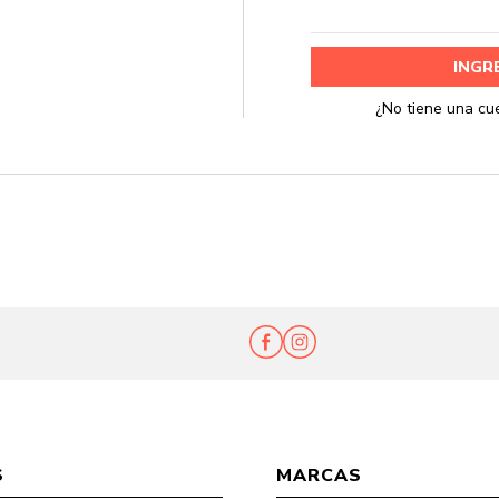
Ent
S
MARCAS