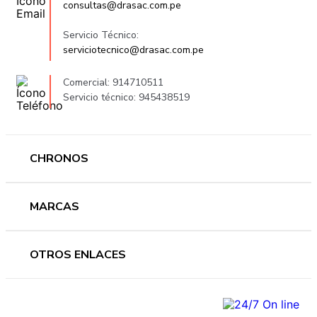
consultas@drasac.com.pe
Servicio Técnico:
serviciotecnico@drasac.com.pe
Comercial: 914710511
Servicio técnico: 945438519
CHRONOS
Mujer
MARCAS
Hombre
Novedades
Ferragamo
OTROS ENLACES
Ofertas
Versace
Accesorios
Accutron
Preguntas frecuentes
Nosotros
Guess
Términos y condiciones