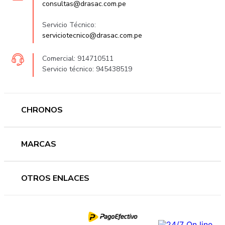
consultas@drasac.com.pe
Servicio Técnico:
serviciotecnico@drasac.com.pe
Comercial: 914710511
Servicio técnico: 945438519
CHRONOS
Mujer
MARCAS
Hombre
Novedades
Ferragamo
OTROS ENLACES
Ofertas
Versace
Accesorios
Accutron
Preguntas frecuentes
Nosotros
Guess
Términos y condiciones