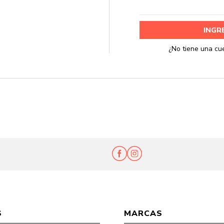
Ent
S
MARCAS